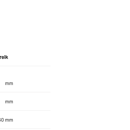
reik
35 mm
05 mm
160 mm