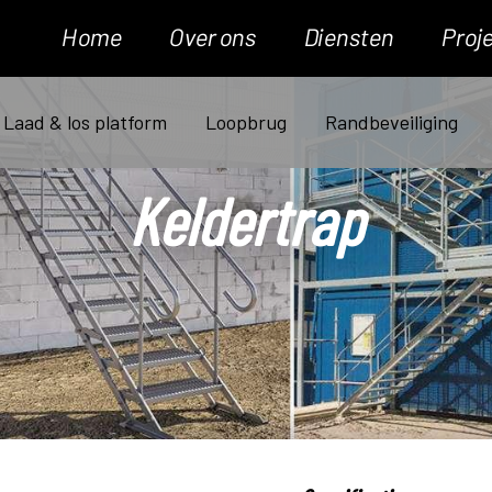
Home
Over ons
Diensten
Proj
Laad & los platform
Loopbrug
Randbeveiliging
Keldertrap