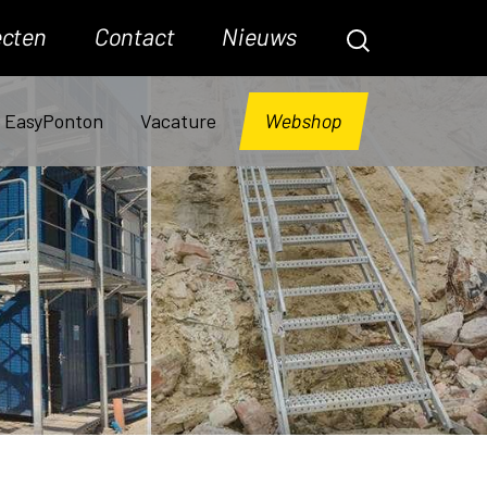
ecten
Contact
Nieuws
Webshop
EasyPonton
Vacature
home
keldertrap