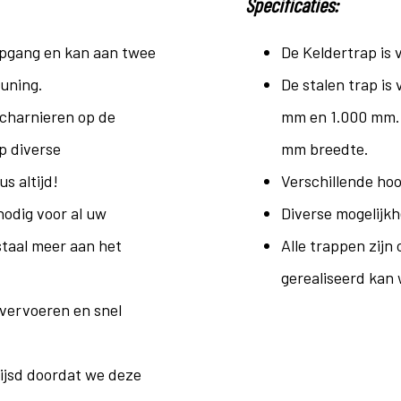
Specificaties:
 opgang en kan aan twee
De Keldertrap is 
uning.
De stalen trap is 
scharnieren op de
mm en 1.000 mm. 
p diverse
mm breedte.
s altijd!
Verschillende hoog
odig voor al uw
Diverse mogelijk
staal meer aan het
Alle trappen zijn
gerealiseerd kan
e vervoeren en snel
rijsd doordat we deze