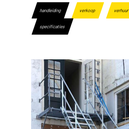
handleiding
verkoop
verhuu
specificaties