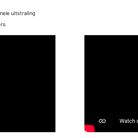
nele uitstraling
rs.