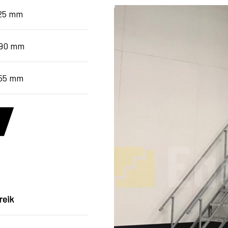
825 mm
490 mm
155 mm
g
reik