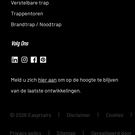
Verstelbare trap
Trappentoren
Brandtrap / Noodtrap
Volg Ons
Meld u zich
hier aan
om op de hoogte te blijven
van de laatste ontwikkelingen.
©
2026
Easystairs
|
Disclaimer
|
Cookies
|
Privacy policy
|
Sitemap
|
Gerealiseerd door